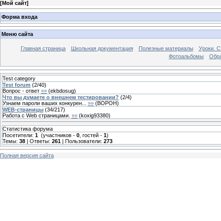
[
Мой сайт
]
Форма входа
Меню сайта
Главная страница
Школьная документация
Полезные материалы
Уроки. С
Фотоальбомы
Обра
Test category
Test forum
(
2
/
40
)
Вопрос - ответ
»»
(
ekbdosug
)
Что вы думаете о внешнем тестировании?
(
2
/
4
)
Узнаем пароли ваших конкурен...
»»
(
BOPOH
)
WEB-страницы
(
34
/
217
)
Работа с Web страницами.
»»
(
koxig93380
)
Статистика форума
Посетители:
1
(участников -
0
, гостей -
1
)
Темы:
38
| Ответы:
261
| Пользователи:
273
Полная версия сайта