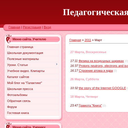
Педагогическая
Главная
|
Регистрация
|
Вход
Меню сайта. Учителю
Главная
»
2011
»
Март
Главная страница
27 Марта, Воскресенье
Школьная документация
Полезные материалы
17:11
Физика на воздушных шариках
(0)
Уроки. Статьи
16:37
Protons neutrons, electrons and is
16:17
Строение атома и ядра
Учебное видео. Клипарты
(0)
Каталог сайтов
26 Марта, Суббота
Мой блог на "Галактике"
10:32
the story of the Internet GOOGLE
(
Школьная пресса
Фотоальбомы
18 Марта, Четверг
Обратная связь
23:47
Грамота "Книга"
(0)
Форум
Гостевая книга
Меню сайта. Ученику