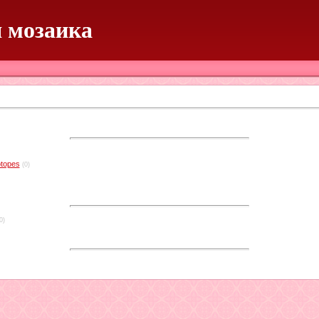
 мозаика
otopes
(0)
0)