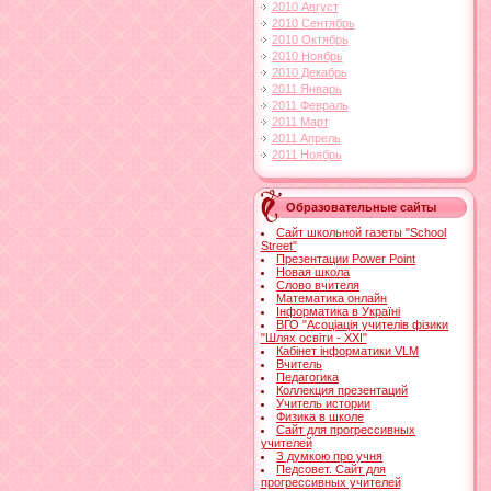
2010 Август
2010 Сентябрь
2010 Октябрь
2010 Ноябрь
2010 Декабрь
2011 Январь
2011 Февраль
2011 Март
2011 Апрель
2011 Ноябрь
Образовательные сайты
Сайт школьной газеты "School
Street"
Презентации Power Point
Новая школа
Слово вчителя
Математика онлайн
Інформатика в Україні
ВГО "Асоціація учителів фізики
"Шлях освіти - ХХІ"
Кабінет інформатики VLM
Вчитель
Педагогика
Коллекция презентаций
Учитель истории
Физика в школе
Сайт для прогрессивных
учителей
З думкою про учня
Педсовет. Сайт для
прогрессивных учителей