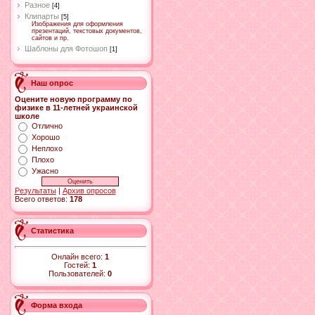
Разное
[4]
Клипарты
[5]
Изображения для оформления
презентаций, текстовых документов,
сайтов и пр.
Шаблоны для Фотошоп
[1]
Наш опрос
Оцените новую программу по
физике в 11-летней украинской
школе
Отлично
Хорошо
Неплохо
Плохо
Ужасно
Результаты
|
Архив опросов
Всего ответов:
178
Статистика
Онлайн всего:
1
Гостей:
1
Пользователей:
0
Форма входа