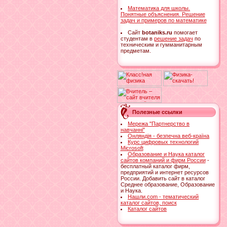
Математика для школы.
Понятные объяснения. Решение
задач и примеров по математике
Cайт
botaniks.ru
помогает
студентам в
решение задач
по
техническим и гумманитарным
предметам.
Полезные ссылки
Мережа "Партнерство в
навчанні"
Онляндія - безпечна веб-країна
Курс цифровых технологий
Microsoft
Образование и Наука каталог
сайтов компаний и фирм России
-
бесплатный каталог фирм,
предприятий и интернет ресурсов
России. Добавить сайт в каталог
Среднее образование, Образование
и Наука.
Нашли.com - тематический
каталог сайтов, поиск
Каталог сайтов