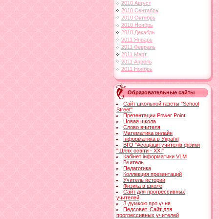
2010 Август
2010 Сентябрь
2010 Октябрь
2010 Ноябрь
2010 Декабрь
2011 Январь
2011 Февраль
2011 Март
2011 Апрель
2011 Ноябрь
Образовательные сайты
Сайт школьной газеты "School
Street"
Презентации Power Point
Новая школа
Слово вчителя
Математика онлайн
Інформатика в Україні
ВГО "Асоціація учителів фізики
"Шлях освіти - ХХІ"
Кабінет інформатики VLM
Вчитель
Педагогика
Коллекция презентаций
Учитель истории
Физика в школе
Сайт для прогрессивных
учителей
З думкою про учня
Педсовет. Сайт для
прогрессивных учителей