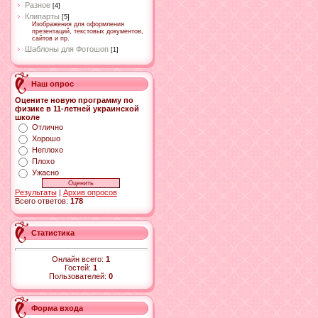
Разное
[4]
Клипарты
[5]
Изображения для оформления
презентаций, текстовых документов,
сайтов и пр.
Шаблоны для Фотошоп
[1]
Наш опрос
Оцените новую программу по
физике в 11-летней украинской
школе
Отлично
Хорошо
Неплохо
Плохо
Ужасно
Результаты
|
Архив опросов
Всего ответов:
178
Статистика
Онлайн всего:
1
Гостей:
1
Пользователей:
0
Форма входа