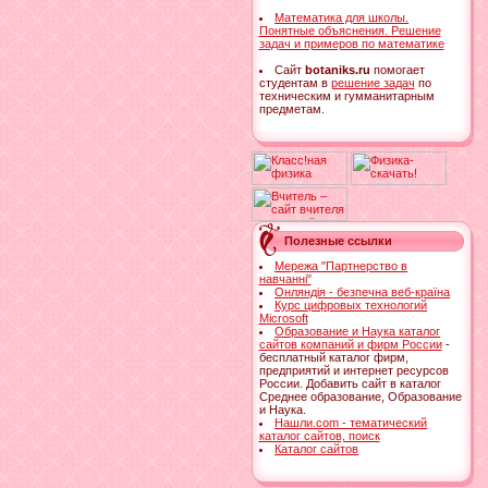
Математика для школы.
Понятные объяснения. Решение
задач и примеров по математике
Cайт
botaniks.ru
помогает
студентам в
решение задач
по
техническим и гумманитарным
предметам.
Полезные ссылки
Мережа "Партнерство в
навчанні"
Онляндія - безпечна веб-країна
Курс цифровых технологий
Microsoft
Образование и Наука каталог
сайтов компаний и фирм России
-
бесплатный каталог фирм,
предприятий и интернет ресурсов
России. Добавить сайт в каталог
Среднее образование, Образование
и Наука.
Нашли.com - тематический
каталог сайтов, поиск
Каталог сайтов