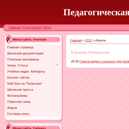
Педагогическая
Главная
|
Регистрация
|
Вход
Меню сайта. Учителю
Главная
»
2011
»
Апрель
Главная страница
11 Апреля, Понедельник
Школьная документация
Полезные материалы
20:30
Список видео о космосе для про
Уроки. Статьи
Учебное видео. Клипарты
Каталог сайтов
Мой блог на "Галактике"
Школьная пресса
Фотоальбомы
Обратная связь
Форум
Гостевая книга
Меню сайта. Ученику