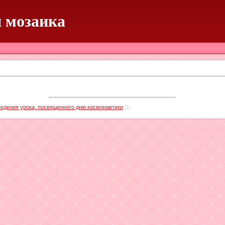
 мозаика
ведения урока, посвященного дню космонавтики
(1)