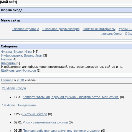
[
Мой сайт
]
Форма входа
Меню сайта
Главная страница
Школьная документация
Полезные материалы
Уроки. С
Фотоальбомы
Обра
Categories
Физика. Видео. Игры
[43]
Информатика. Видео. Игры
[3]
Разное
[4]
Клипарты
[5]
Изображения для оформления презентаций, текстовых документов, сайтов и пр.
Шаблоны для Фотошоп
[1]
Главная
»
2010
»
Июль
21 Июля, Среда
17:31
Клипарт "Атомная, ядерная физика. Электричество. Магнетизм.
(0)
19 Июля, Понедельник
11:56
Счетчик Гейгера
(0)
02:01
Phun - занимательная физика
(0)
01:25
Принцип действия двигателя внутреннего сгорания
(0)