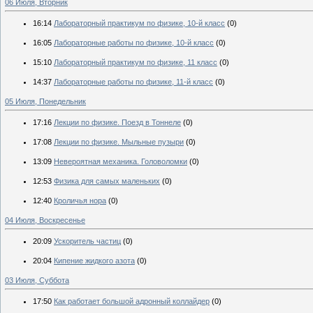
06 Июля, Вторник
16:14
Лабораторный практикум по физике, 10-й класс
(0)
16:05
Лабораторные работы по физике, 10-й класс
(0)
15:10
Лабораторный практикум по физике, 11 класс
(0)
14:37
Лабораторные работы по физике, 11-й класс
(0)
05 Июля, Понедельник
17:16
Лекции по физике. Поезд в Тоннеле
(0)
17:08
Лекции по физике. Мыльные пузыри
(0)
13:09
Невероятная механика. Головоломки
(0)
12:53
Физика для самых маленьких
(0)
12:40
Кроличья нора
(0)
04 Июля, Воскресенье
20:09
Ускоритель частиц
(0)
20:04
Кипение жидкого азота
(0)
03 Июля, Суббота
17:50
Как работает большой адронный коллайдер
(0)