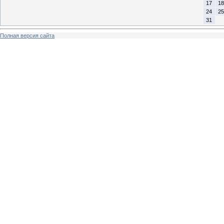
17
18
24
25
31
Полная версия сайта