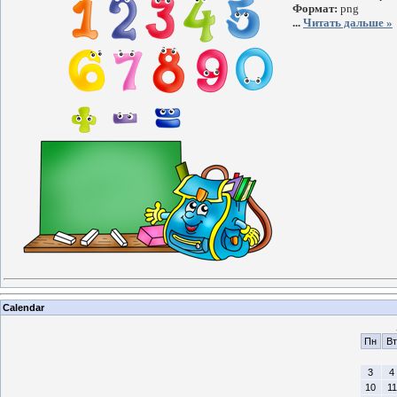
Формат:
png
...
Читать дальше »
Calendar
Пн
Вт
3
4
10
11