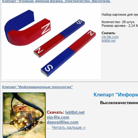
Клипарт "Атомная, ядерная физика. Электричество. Магнетизм.
Набор картинок для пр
Количество- 28 штук.
Размер архива - 2,14 
Скачать
:
vip-file.com
letitbit.net
Клипарт "Информационные технологии"
Клипарт "Информа
Высококачественн
Скачать:
letitbit.net
vip-file.com
depositfiles.com
...
Читать дальше »