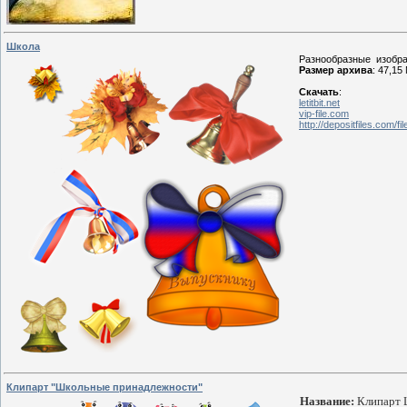
Школа
Разнообразные изобра
Размер архива
: 47,15
Скачать
:
letitbit.net
vip-file.com
http://depositfiles.com/f
Клипарт "Школьные принадлежности"
Название:
К
липарт