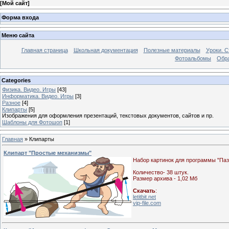
[
Мой сайт
]
Форма входа
Меню сайта
Главная страница
Школьная документация
Полезные материалы
Уроки. С
Фотоальбомы
Обра
Categories
Физика. Видео. Игры
[43]
Информатика. Видео. Игры
[3]
Разное
[4]
Клипарты
[5]
Изображения для оформления презентаций, текстовых документов, сайтов и пр.
Шаблоны для Фотошоп
[1]
Главная
»
Клипарты
Клипарт "Простые механизмы"
Набор картинок для программы "Пазл
Количество- 38 штук.
Размер архива - 1,02 Мб
Скачать
:
letitbit.net
vip-file.com