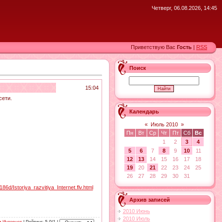
Четверг, 06.08.2026, 14:45
Приветствую Вас
Гость
|
RSS
Поиск
15:04
сети.
Календарь
«
Июль 2010
»
Пн
Вт
Ср
Чт
Пт
Сб
Вс
1
2
3
4
5
6
7
8
9
10
11
12
13
14
15
16
17
18
19
20
21
22
23
24
25
26
27
28
29
30
31
6d/Istoriya_razvitiya_Internet.flv.html
Архив записей
2010 Июнь
2010 Июль