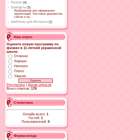
Разное
[4]
Клипарты
[5]
Изображения для оформления
презентаций, текстовых документов,
сайтов и пр.
Шаблоны для Фотошоп
[1]
Наш опрос
Оцените новую программу по
физике в 11-летней украинской
школе
Отлично
Хорошо
Неплохо
Плохо
Ужасно
Результаты
|
Архив опросов
Всего ответов:
178
Статистика
Онлайн всего:
1
Гостей:
1
Пользователей:
0
Форма входа