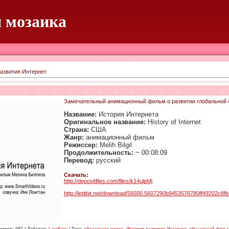
 мозаика
азвития Интернет
Замечательный анимационный фильм о развитии глобальной 
Название:
История Интернета
Оригинальное название:
History of Internet
Страна:
США
Жанр:
анимационный фильм
Режиссер:
Melih Bilgil
Продолжительность:
~ 00:08:09
Перевод:
русский
Скачать:
http://depositfiles.com/files/k14ulphfj
http://letitbit.net/download/56500.5607290b9453576780ff49202c8fb18