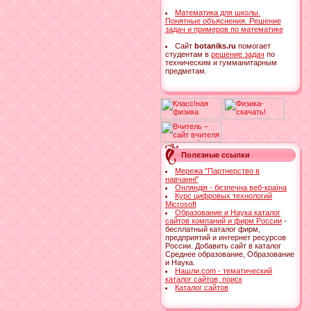
Математика для школы.
Понятные объяснения. Решение
задач и примеров по математике
Cайт
botaniks.ru
помогает
студентам в
решение задач
по
техническим и гумманитарным
предметам.
Полезные ссылки
Мережа "Партнерство в
навчанні"
Онляндія - безпечна веб-країна
Курс цифровых технологий
Microsoft
Образование и Наука каталог
сайтов компаний и фирм России
-
бесплатный каталог фирм,
предприятий и интернет ресурсов
России. Добавить сайт в каталог
Среднее образование, Образование
и Наука.
Нашли.com - тематический
каталог сайтов, поиск
Каталог сайтов