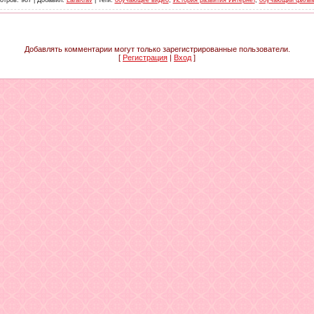
отров
: 987 |
Добавил
:
LaraKrav
|
Теги
:
обучающее видео
,
История развития Интернет
,
обучающий фильм
Добавлять комментарии могут только зарегистрированные пользователи.
[
Регистрация
|
Вход
]