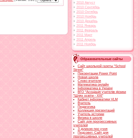
 Интернет
|
Рейтинг
: 5.0/1 |
2010 Август
2010 Сентябрь
2010 Октябрь
2010 Ноябрь
2010 Декабрь
2011 Январь
2011 Февраль
2011 Март
2011 Апрель
2011 Ноябрь
Образовательные сайты
Сайт школьной газеты "School
Street"
Презентации Power Point
Новая школа
Слово вчителя
Математика онлайн
Інформатика в Україні
ВГО "Асоціація учителів фізики
"Шлях освіти - ХХІ"
Кабінет інформатики VLM
Вчитель
Педагогика
Коллекция презентаций
Учитель истории
Физика в школе
Сайт для прогрессивных
учителей
З думкою про учня
Педсовет. Сайт для
прогрессивных учителей