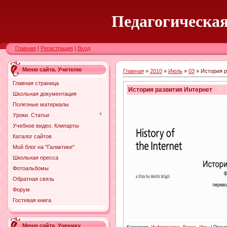
Педагогическая
Главная
|
Регистрация
|
Вход
Меню сайта. Учителю
Главная
»
2010
»
Июль
»
03
» История р
Главная страница
История развития Интернет
Школьная документация
Полезные материалы
Уроки. Статьи
Учебное видео. Клипарты
Каталог сайтов
Мой блог на "Галактике"
Школьная пресса
Фотоальбомы
Обратная связь
Форум
Гостевая книга
Меню сайта. Ученику