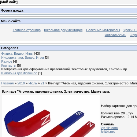
[
Мой сайт
]
Форма входа
Меню сайта
Главная страница
Школьная документация
Полезные материалы
Уроки. С
Фотоальбомы
Обра
Categories
Физика. Видео. Игры
[43]
Информатика. Видео. Игры
[3]
Разное
[4]
Клипарты
[5]
Изображения для оформления презентаций, текстовых документов, сайтов и пр.
Шаблоны для Фотошоп
[1]
Главная
»
2010
»
Июль
»
21
» Клипарт "Атомная, ядерная физика. Электричество. Маг
Клипарт "Атомная, ядерная физика. Электричество. Магнетизм.
Набор картинок для пр
Количество- 28 штук.
Размер архива - 2,14 
Скачать
:
vip-file.com
letitbit.net