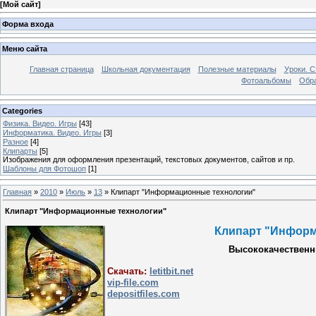
[
Мой сайт
]
Форма входа
Меню сайта
Главная страница
Школьная документация
Полезные материалы
Уроки. С
Фотоальбомы
Обра
Categories
Физика. Видео. Игры
[43]
Информатика. Видео. Игры
[3]
Разное
[4]
Клипарты
[5]
Изображения для оформления презентаций, текстовых документов, сайтов и пр.
Шаблоны для Фотошоп
[1]
Главная
»
2010
»
Июль
»
13
» Клипарт "Информационные технологии"
Клипарт "Информационные технологии"
Клипарт "Информа
Высококачественн
Скачать:
letitbit.net
vip-file.com
depositfiles.com