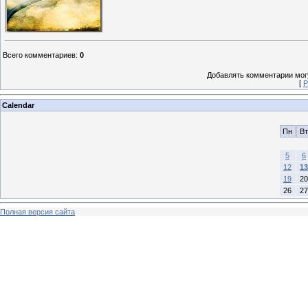
Всего комментариев
:
0
Добавлять комментарии могу
[
Р
Calendar
Пн
Вт
5
6
12
13
19
20
26
27
Полная версия сайта