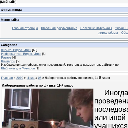
[
Мой сайт
]
Форма входа
Меню сайта
Главная страница
Школьная документация
Полезные материалы
Уроки. С
Фотоальбомы
Обра
Categories
Физика. Видео. Игры
[43]
Информатика. Видео. Игры
[3]
Разное
[4]
Клипарты
[5]
Изображения для оформления презентаций, текстовых документов, сайтов и пр.
Шаблоны для Фотошоп
[1]
Главная
»
2010
»
Июль
»
06
» Лабораторные работы по физике, 11-й класс
Лабораторные работы по физике, 11-й класс
Иногда в
проведен
последов
или иной
учащихся 