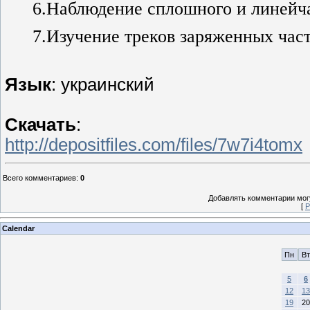
6.Наблюдение сплошного и линейча
7.Изучение треков заряженных час
Язык
: украинский
Скачать
:
http://depositfiles.com/files/7w7i4tomx
Всего комментариев
:
0
Добавлять комментарии могу
[
Р
Calendar
Пн
Вт
5
6
12
13
19
20