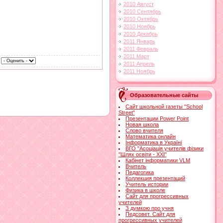
2010 Август
2010 Сентябрь
2010 Октябрь
2010 Ноябрь
2010 Декабрь
2011 Январь
2011 Февраль
2011 Март
|
2011 Апрель
2011 Ноябрь
Образовательные сайты
Сайт школьной газеты "School
Street"
Презентации Power Point
Новая школа
Слово вчителя
Математика онлайн
Інформатика в Україні
ВГО "Асоціація учителів фізики
"Шлях освіти - ХХІ"
Кабінет інформатики VLM
Вчитель
Педагогика
Коллекция презентаций
Учитель истории
Физика в школе
Сайт для прогрессивных
учителей
З думкою про учня
Педсовет. Сайт для
прогрессивных учителей