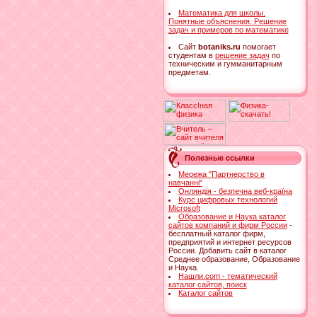
Математика для школы.
Понятные объяснения. Решение
задач и примеров по математике
Cайт
botaniks.ru
помогает
студентам в
решение задач
по
техническим и гумманитарным
предметам.
Полезные ссылки
Мережа "Партнерство в
навчанні"
Онляндія - безпечна веб-країна
Курс цифровых технологий
Microsoft
Образование и Наука каталог
сайтов компаний и фирм России
-
бесплатный каталог фирм,
предприятий и интернет ресурсов
России. Добавить сайт в каталог
Среднее образование, Образование
и Наука.
Нашли.com - тематический
каталог сайтов, поиск
Каталог сайтов