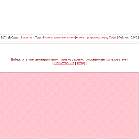
: 917 |
Добавил
:
LaraKrav
|
Теги
:
Физика
,
занимательная физика
,
программа
,
игра
,
Софт
|
Рейтинг
: 0.0/0 
Добавлять комментарии могут только зарегистрированные пользователи.
[
Регистрация
|
Вход
]