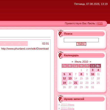
Пятница, 07.08.2026, 13:19
Приветствую Вас
Гость
|
RSS
Поиск
02:01
p://www.phunland.com/wiki/Download
Календарь
«
Июль 2010
»
Пн
Вт
Ср
Чт
Пт
Сб
Вс
1
2
3
4
5
6
7
8
9
10
11
12
13
14
15
16
17
18
19
20
21
22
23
24
25
26
27
28
29
30
31
Архив записей
2010 Июнь
2010 Июль