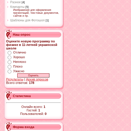
Разное
[4]
Клипарты
[5]
Изображения для оформления
презентаций, текстовых документов,
сайтов и пр.
Шаблоны для Фотошоп
[1]
Наш опрос
Оцените новую программу по
физике в 11-летней украинской
школе
Отлично
Хорошо
Неплохо
Плохо
Ужасно
Результаты
|
Архив опросов
Всего ответов:
178
Статистика
Онлайн всего:
1
Гостей:
1
Пользователей:
0
Форма входа