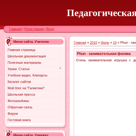
Педагогическая
Главная
|
Регистрация
|
Вход
Меню сайта. Учителю
Главная
»
2010
»
Июль
»
19
» Phun - за
Главная страница
Phun - занимательная физика
Школьная документация
Очень занимательная игрушка с дос
Полезные материалы
Уроки. Статьи
Учебное видео. Клипарты
Каталог сайтов
Мой блог на "Галактике"
Школьная пресса
Фотоальбомы
Обратная связь
Форум
Гостевая книга
Меню сайта. Ученику